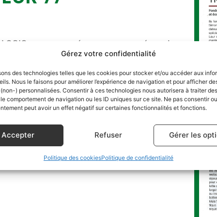
OGIC -
lités
-LOGIC, et nous présente comme étant la
Gérez votre confidentialité
sons des technologies telles que les cookies pour stocker et/ou accéder aux info
ipement pour la
ils. Nous le faisons pour améliorer l’expérience de navigation et pour afficher de
 (non-) personnalisées. Consentir à ces technologies nous autorisera à traiter d
 Déchets en
 le comportement de navigation ou les ID uniques sur ce site. Ne pas consentir ou 
tement peut avoir un effet négatif sur certaines fonctionnalités et fonctions.
nt des filières de
clage
Accepter
Refuser
Gérer les opt
Politique des cookies
Politique de confidentialité