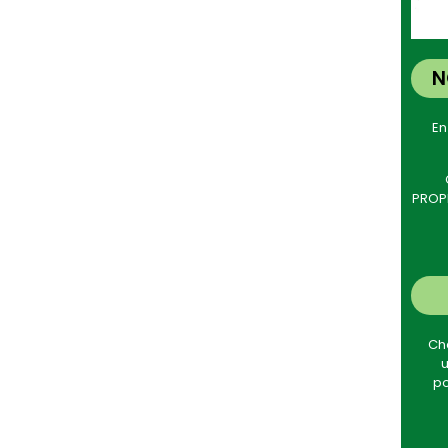
N
En
PROPR
Cha
u
po