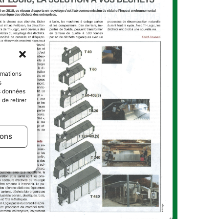
rmations
s
es données
de retirer
ions