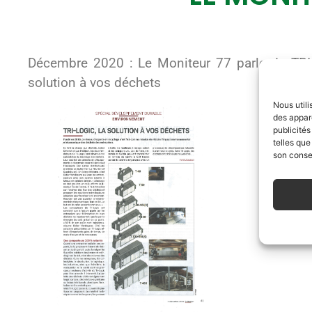
TRI-L
Actua
Décembre 2020 : Le Moniteur 77 parle de TRI
solution à vos déchets
Nous utili
Conseil et Équ
des appare
publicités
gestion des
telles que
son consen
entreprise, en amo
recy