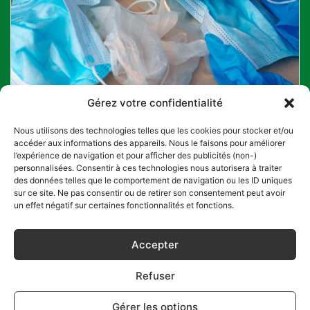
Gérez votre confidentialité
Contactez-nous
Nous utilisons des technologies telles que les cookies pour stocker et/ou
accéder aux informations des appareils. Nous le faisons pour améliorer
l’expérience de navigation et pour afficher des publicités (non-)
Chaque secteur, chaque entreprise, génère des flux et
personnalisées. Consentir à ces technologies nous autorisera à traiter
utilise des procédures de traitement différents. Les
des données telles que le comportement de navigation ou les ID uniques
possibilités sont multiples. TRI-LOGIC vous propose LA
sur ce site. Ne pas consentir ou de retirer son consentement peut avoir
solution la plus adaptée à VOS propres besoins.
un effet négatif sur certaines fonctionnalités et fonctions.
Accepter
AUDIT GRATUIT
Refuser
LA GARANTIE TRI-LOGIC Idf
Gérer les options