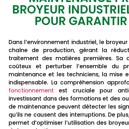
TRI-L
BROYEUR INDUSTRIEL 
Actua
POUR GARANTIR 
Dans l’environnement industriel, le broyeur
Conseil et Équ
chaîne de production, gérant la rédu
gestion des
traitement des matières premières. Sa d
coûteux et perturber l’ensemble du pr
entreprise, en amo
maintenance et les techniciens, la mise e
recy
indispensable. La compréhension appro
fonctionnement
est cruciale pour antic
investissant dans des formations et des ou
de maintenance peuvent détecter les sig
qu’ils ne causent des interruptions. De plu
permet d’optimiser l’utilisation des broyeur