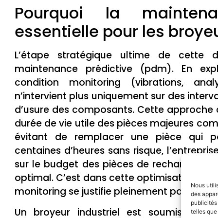
Pourquoi la maintena
essentielle pour les broyeu
L’étape stratégique ultime de cette d
maintenance prédictive (pdm). En exp
condition monitoring (vibrations, anal
n’intervient plus uniquement sur des interval
d’usure des composants. Cette approche c
durée de vie utile des pièces majeures co
évitant de remplacer une pièce qui pou
centaines d’heures sans risque, l’entrepri
sur le budget des pièces de rechange tout
optimal. C’est dans cette optimisation fine
Nous utili
monitoring se justifie pleinement par le ret
des appare
publicités
Un broyeur industriel est soumis à de
telles que