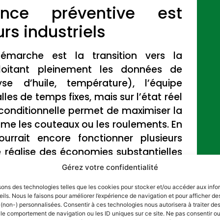
nce préventive est
rs industriels
émarche est la transition vers la
loitant pleinement les données de
yse d’huile, température), l’équipe
les de temps fixes, mais sur l’état réel
onditionnelle permet de maximiser la
mme les couteaux ou les roulements. En
rrait encore fonctionner plusieurs
se réalise des économies substantielles
 en maintenant un niveau de fiabilité
Gérez votre confidentialité
 que l’investissement dans les outils de
sons des technologies telles que les cookies pour stocker et/ou accéder aux info
our sur investissement opérationnel.
ils. Nous le faisons pour améliorer l’expérience de navigation et pour afficher de
 (non-) personnalisées. Consentir à ces technologies nous autorisera à traiter d
s contraintes mécaniques extrêmes,
 le comportement de navigation ou les ID uniques sur ce site. Ne pas consentir ou 