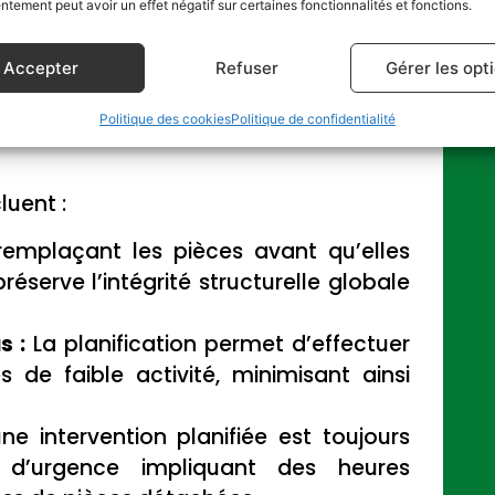
tement peut avoir un effet négatif sur certaines fonctionnalités et fonctions.
ations. Ces facteurs accélèrent l’usure
ux, les paliers et les réducteurs.
Accepter
Refuser
Gérer les opt
entive permet de passer d’une gestion
Politique des cookies
Politique de confidentialité
intenance corrective) à une gestion
luent :
emplaçant les pièces avant qu’elles
réserve l’intégrité structurelle globale
s :
La planification permet d’effectuer
s de faible activité, minimisant ainsi
e intervention planifiée est toujours
n d’urgence impliquant des heures