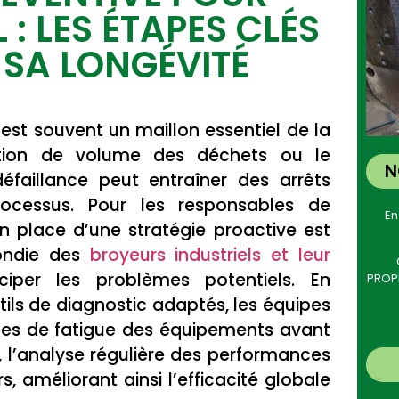
OGIC -
: LES ÉTAPES CLÉS
lités
SA LONGÉVITÉ
 est souvent un maillon essentiel de la
ipement pour la
ction de volume des déchets ou le
N
 Déchets en
éfaillance peut entraîner des arrêts
ocessus. Pour les responsables de
nt des filières de
En
n place d’une stratégie proactive est
clage
fondie des
broyeurs industriels et leur
iper les problèmes potentiels. En
PROPR
tils de diagnostic adaptés, les équipes
nes de fatigue des équipements avant
s, l’analyse régulière des performances
s, améliorant ainsi l’efficacité globale